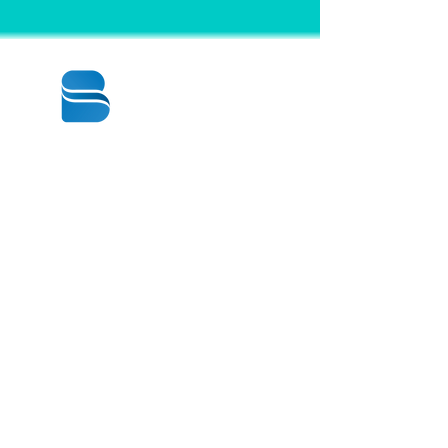
© 2020 BY BBSTRADE
310-518-4600
16804 GRIDLEY PL
CERRITOS CA
90703-1741
週一至週五：上午8:30至下午5:00
星期六： 上午9:00至下午1:00