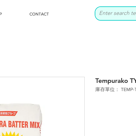
P
CONTACT
Tempurako TY
庫存單位： TEMP-T