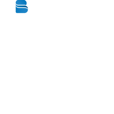
© 2020 BY BBSTRADE
310-518-4600
16804 GRIDLEY PL
CERRITOS CA
90703-1741
週一至週五：上午8:30至下午5:00
星期六： 上午9:00至下午1:00