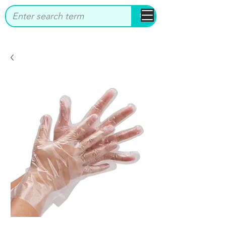
bbstrade