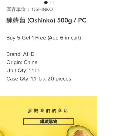
庫存單位： OSHINKO
醃蘿蔔 (Oshinko) 500g / PC
Buy 5 Get 1 Free (Add 6 in cart)
Brand: AHD
Origin: China
Unit Qty: 1.1 lb
Case Qty: 1.1 lb x 20 pieces
參觀我們的商店
繼續購物