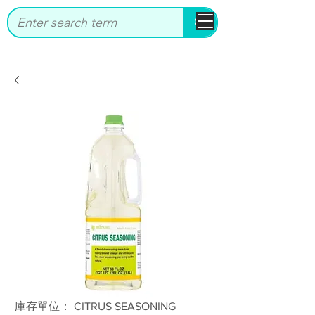
bbstrade
庫存單位： CITRUS SEASONING