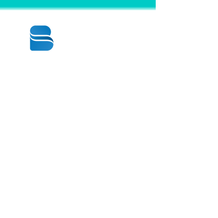
© 2020 BY BBSTRADE
310-518-4600
16804 GRIDLEY PL
CERRITOS CA
90703-1741
週一至週五：上午8:30至下午5:00
星期六： 上午9:00至下午1:00