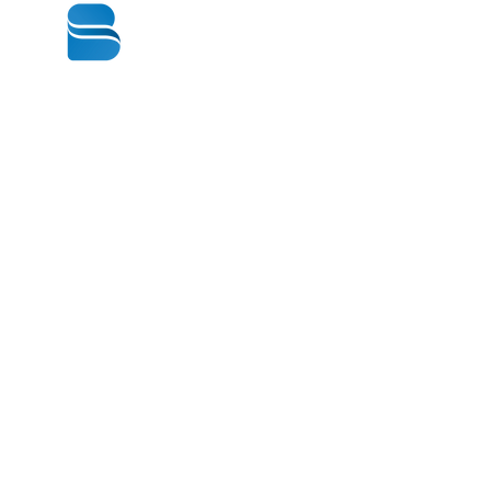
© 2020 BY BBSTRADE
310-518-4600
16804 GRIDLEY PL
CERRITOS CA
90703-1741
週一至週五：上午8:30至下午5:00
星期六： 上午9:00至下午1:00