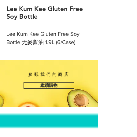
Lee Kum Kee Gluten Free
Soy Bottle
Lee Kum Kee Gluten Free Soy
Bottle 无麥酱油 1.9L (6/Case)
參觀我們的商店
繼續購物