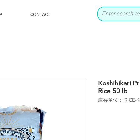
P
CONTACT
Koshihikari P
Rice 50 lb
庫存單位： RICE-KO