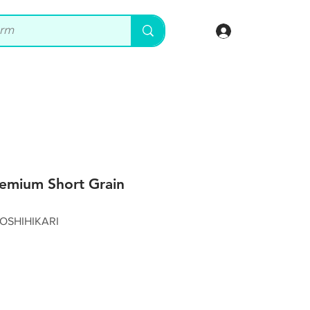
登入
remium Short Grain
SHIHIKARI