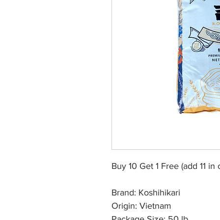
Buy 10 Get 1 Free (add 11 in c
Brand: Koshihikari
Origin: Vietnam
Package Size: 50 lb