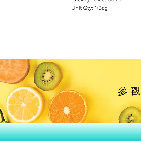
Unit Qty: 1/Bag
參