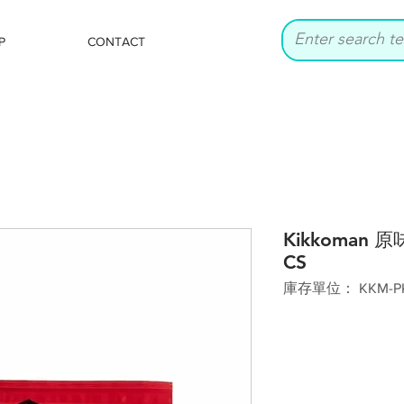
P
CONTACT
Kikkoman 
CS
庫存單位： KKM-P