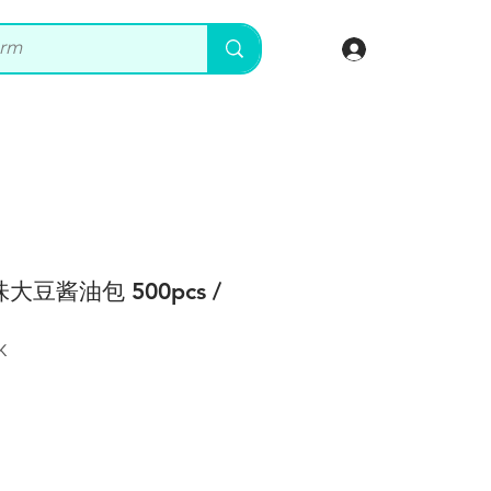
登入
原味大豆酱油包 500pcs /
K