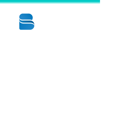
© 2020 BY BBSTRADE
310-518-4600
16804 GRIDLEY PL
CERRITOS CA
90703-1741
週一至週五：上午8:30至下午5:00
星期六： 上午9:00至下午1:00