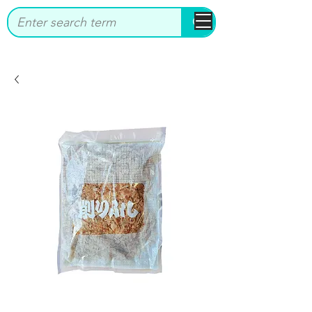
bbstrade