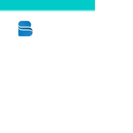
© 2020 BY BBSTRADE
310-518-4600
16804 GRIDLEY PL
CERRITOS CA
90703-1741
週一至週五：上午8:30至下午5:00
星期六： 上午9:00至下午1:00