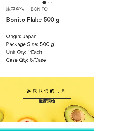
庫存單位： BONITO
Bonito Flake 500 g
Origin: Japan
Package Size: 500 g
Unit Qty: 1/Each
Case Qty: 6/Case
參觀我們的商店
繼續購物