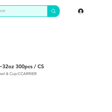
登入
2oz 300pcs / CS
l & Cup:CCARRIER